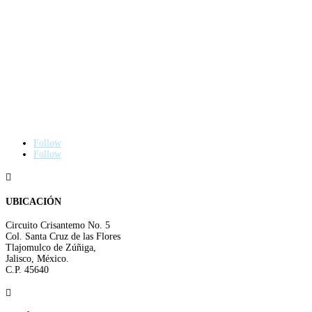
Follow
Follow

UBICACIÓN
Circuito Crisantemo No. 5
Col. Santa Cruz de las Flores
Tlajomulco de Zúñiga,
Jalisco, México.
C.P. 45640
