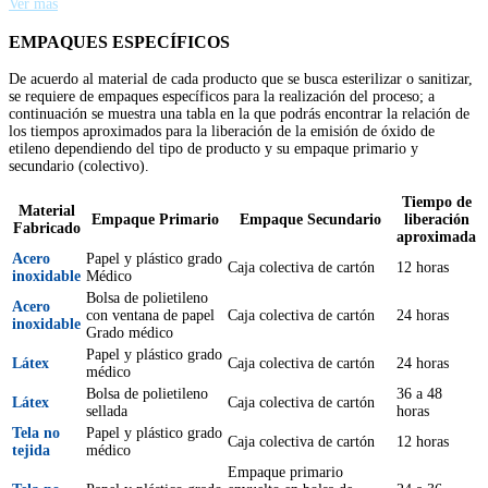
Ver más
EMPAQUES ESPECÍFICOS
De acuerdo al material de cada producto que se busca esterilizar o sanitizar,
se requiere de empaques específicos para la realización del proceso; a
continuación se muestra una tabla en la que podrás encontrar la relación de
los tiempos aproximados para la liberación de la emisión de óxido de
etileno dependiendo del tipo de producto y su empaque primario y
secundario (colectivo).
Tiempo de
Material
Empaque Primario
Empaque Secundario
liberación
Fabricado
aproximada
Acero
Papel y plástico grado
Caja colectiva de cartón
12 horas
inoxidable
Médico
Bolsa de polietileno
Acero
con ventana de papel
Caja colectiva de cartón
24 horas
inoxidable
Grado médico
Papel y plástico grado
Látex
Caja colectiva de cartón
24 horas
médico
Bolsa de polietileno
36 a 48
Látex
Caja colectiva de cartón
sellada
horas
Tela no
Papel y plástico grado
Caja colectiva de cartón
12 horas
tejida
médico
Empaque primario