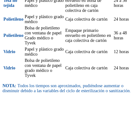
Tela no
Papel y plástico grado
envuelto en bolsa de
24 a 36
tejida
médico
polietileno en caja
horas
colectiva de cartón
Papel y plástico grado
Polietileno
Caja colectiva de cartón
24 horas
médico
Bolsa de polietileno
Empaque primario
con ventana de papel
36 a 48
Polietileno
envuelto en polietileno en
Grado médico o
horas
caja colectiva de cartón
Tyvek
Papel y plástico grado
Vidrio
Caja colectiva de cartón
12 horas
médico
Bolsa de polietileno
con ventana de papel
Vidrio
Caja colectiva de cartón
24 horas
grado médico o
Tyvek
NOTA:
Todos los tiempos son aproximados, pudiéndose aumentar o
disminuir debido a las variables del ciclo de esterilización o sanitización.